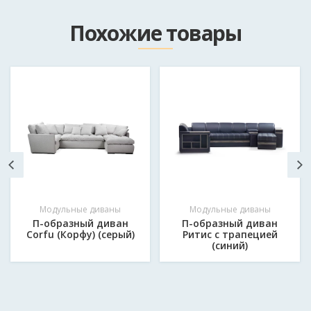
Как к вам обращаться?
*
Похожие товары
Email
Мобильный телефон в формате 375*********
*
Сообщение
*
Модульные диваны
Модульные диваны
П-образный диван
П-образный диван
Corfu (Корфу) (серый)
Ритис с трапецией
(синий)
Отправить