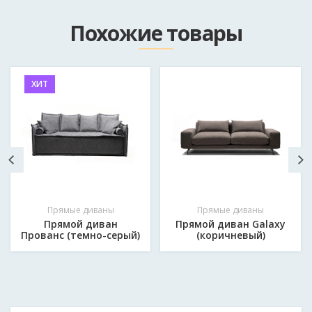
Как к вам обращаться?
*
Похожие товары
Email
ХИТ
Мобильный телефон в формате 375*********
*
Сообщение
*
Прямые диваны
Прямые диваны
Прямой диван
Прямой диван Galaxy
Прованс (темно-серый)
(коричневый)
Отправить