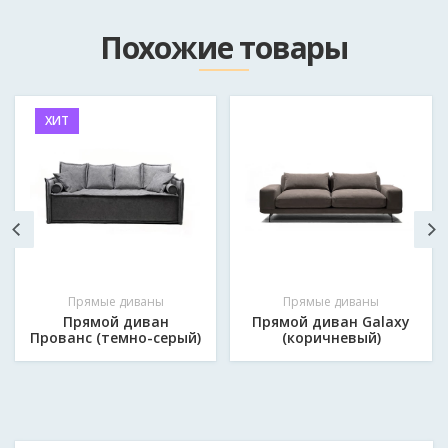
Как к вам обращаться?
*
Похожие товары
Email
ХИТ
Мобильный телефон в формате 375*********
*
Сообщение
*
Прямые диваны
Прямые диваны
Прямой диван
Прямой диван Galaxy
Прованс (темно-серый)
(коричневый)
Отправить