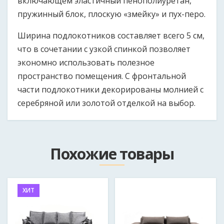
включающем эластичный пенополиуретан,
пружинный блок, плоскую «змейку» и пух-перо.
Ширина подлокотников составляет всего 5 см,
что в сочетании с узкой спинкой позволяет
экономно использовать полезное
пространство помещения. С фронтальной
части подлокотники декорированы молнией с
серебряной или золотой отделкой на выбор.
Размер продукции может быть изменен как в
Как к вам обращаться?
*
большую, так и в меньшую сторону при согласовании
Похожие товары
с клиентом.
Email
Длина дивана:
ХИТ
1900 мм
Ширина дивана:
Мобильный телефон в формате 375*********
*