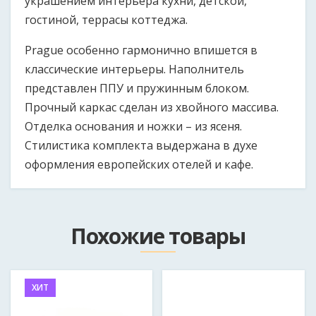
украшением интерьера кухни, детской,
гостиной, террасы коттеджа.
Prague особенно гармонично впишется в
классические интерьеры. Наполнитель
представлен ППУ и пружинным блоком.
Прочный каркас сделан из хвойного массива.
Отделка основания и ножки – из ясеня.
Стилистика комплекта выдержана в духе
оформления европейских отелей и кафе.
Размер продукции может быть изменен как в
Как к вам обращаться?
*
большую, так и в меньшую сторону при согласовании
Похожие товары
с клиентом.
Email
Длина дивана:
ХИТ
1900 мм