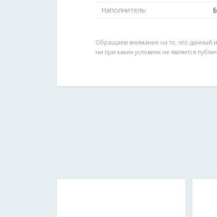
Наполнитель:
Б
Обращаем внимание на то, что данный и
ни при каких условиях не является публ
Как к вам обращаться?
*
Мобильный телефон в формате 3
Сообщение
*