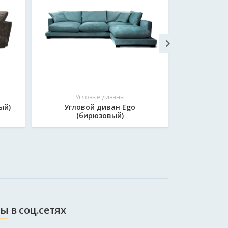
Угловые диваны
Уг
ый)
Угловой диван Ego
Углов
(бирюзовый)
(к
ы в соц.сетях