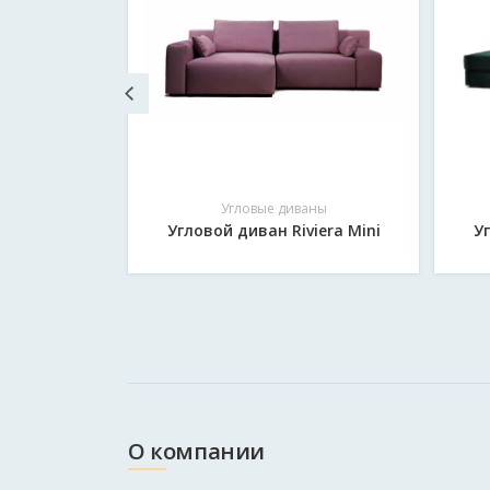
Отправить
аны
Угловые диваны
анхэттен
Угловой диван Riviera Mini
У
О компании