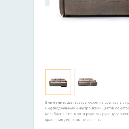
Внимание:
цвет товара может не совпадать с п
индивидуальными настройками цветов монитора
Колебания оттенков от рулона к рулону возмож
крашения дефектом не является.