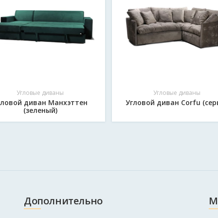
Угловые диваны
Угловые диваны
гловой диван Манхэттен
Угловой диван Corfu (сер
(зеленый)
Дополнительно
М