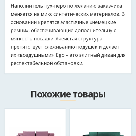
Наполнитель пух-перо по желанию заказчика
меняется на микс синтетических материалов. В
основании крепятся эластичные «немецкие
ремни», обеспечивающие дополнительную
мягкость посадки. Ячеистая структура
препятствует слеживанию подушек и делает
их «воздушными». Ego – это элитный диван для
респектабельной обстановки.
Размер продукции может быть изменен как в
Как к вам обращаться?
*
большую, так и в меньшую сторону при согласовании
Похожие товары
с клиентом.
Email
Модель:
Эго (Ego)
Длина дивана:
Мобильный телефон в формате 375*********
*