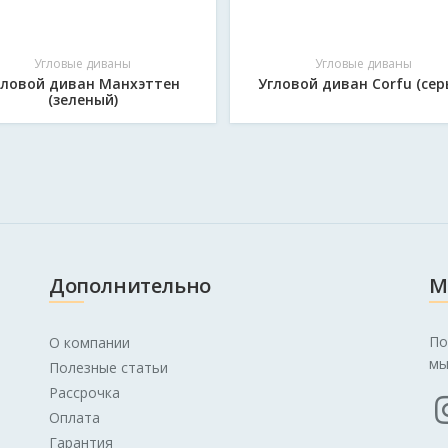
Угловые диваны
Угловые диваны
гловой диван Манхэттен
Угловой диван Corfu (сер
(зеленый)
Дополнительно
М
По
О компании
мы
Полезные статьи
Рассрочка
Оплата
Гарантия