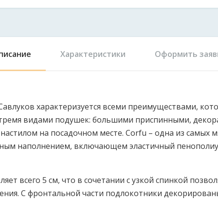
писание
Характеристики
Оформить заяв
Савлуков характеризуется всеми преимуществами, кот
я тремя видами подушек: большими приспинными, дек
настилом на посадочном месте. Corfu – одна из самых 
ожным наполнением, включающем эластичный пенополиу
ет всего 5 см, что в сочетании с узкой спинкой позво
ния. С фронтальной части подлокотники декорированы