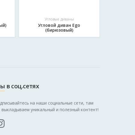
Угловые диваны
Уг
ый)
Угловой диван Ego
Углов
(бирюзовый)
(к
ы в соц.сетях
дписывайтесь на наши социальные сети, там
 выкладываем уникальный и полезный контент!