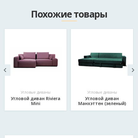
Как к вам обращаться?
*
Похожие товары
Email
Мобильный телефон в формате 375*********
*
Сообщение
*
Угловые диваны
Угловые диваны
Угловой диван Riviera
Угловой диван
Mini
Манхэттен (зеленый)
Отправить