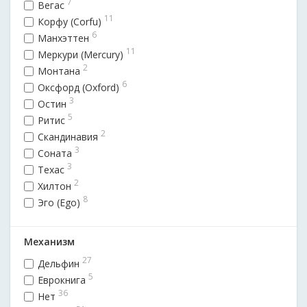
7
Вегас
11
Корфу (Corfu)
6
Манхэттен
11
Меркури (Mercury)
2
Монтана
6
Оксфорд (Oxford)
3
Остин
5
Ритис
2
Скандинавия
3
Соната
3
Техас
2
Хилтон
8
Эго (Ego)
Механизм
27
Дельфин
5
Еврокнига
36
Нет