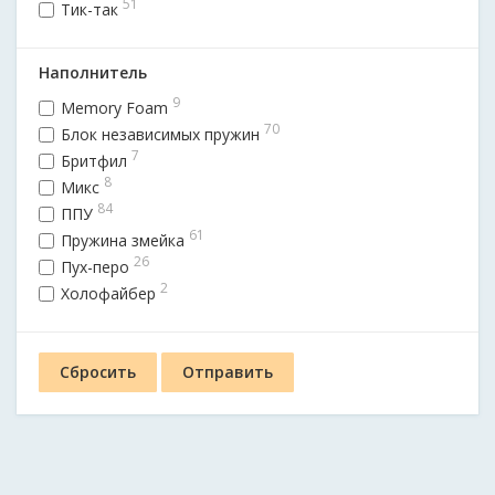
51
Тик-так
Наполнитель
9
Memory Foam
70
Блок независимых пружин
7
Бритфил
8
Микс
84
ППУ
61
Пружина змейка
26
Пух-перо
2
Холофайбер
Сбросить
Отправить