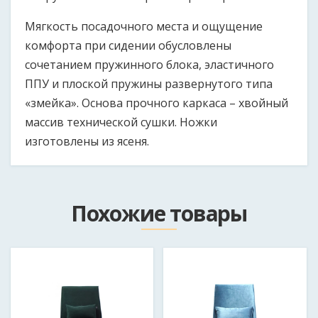
Мягкость посадочного места и ощущение
комфорта при сидении обусловлены
сочетанием пружинного блока, эластичного
ППУ и плоской пружины развернутого типа
«змейка». Основа прочного каркаса – хвойный
массив технической сушки. Ножки
изготовлены из ясеня.
Размер продукции может быть изменен как в
Как к вам обращаться?
*
большую, так и в меньшую сторону при согласовании
Похожие товары
с клиентом.
Email
Длина кресла:
780 мм
Ширина кресла:
Мобильный телефон в формате 375*********
*
720