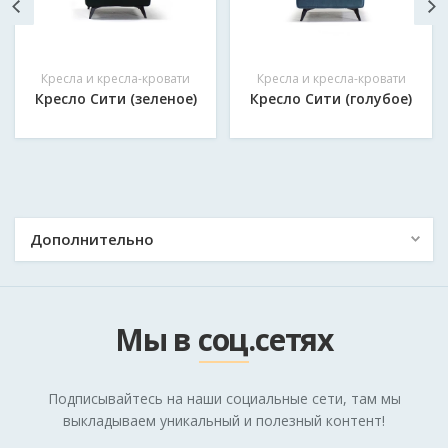
Механизм раскладки:
Нет
Сообщение
*
Модель:
Кресла и кресла-кровати
Кресла и кресла-кровати
Кресло Сити (зеленое)
Кресло Сити (голубое)
Сити
Обращаем внимание на то, что данный интернет-сайт, а
также вся информация о товарах и ценах, носит
Отправить
ознакомительный (информационный) характер и ни при
каких условиях не является публичной офёртой.
Дополнительно
О компании
Полезные статьи
Мы в соц.сетях
Рассрочка
Оплата
Подписывайтесь на наши социальные сети, там мы
Гарантия
выкладываем уникальный и полезный контент!
Правила эксплуатации мебели