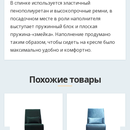
В спинке используется эластичный
пенополиуретан и высокопрочные ремни, в
посадочном месте в роли наполнителя
выступает пружинный блок и плоская
пружина-«змейка». Наполнение продумано
таким образом, чтобы сидеть на кресле было
максимально удобно и комфортно.
Размер продукции может быть изменен как в
Как к вам обращаться?
*
большую, так и в меньшую сторону при согласовании
Похожие товары
с клиентом.
Email
Длина кресла:
940 мм
Ширина кресла:
Мобильный телефон в формате 375*********
*
740